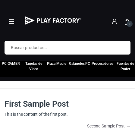
0
Buscar por:
PC GAMER
Tarjetas de
Placa Madre
Gabinetes PC
Procesadores
Fuentes de
Video
Poder
First Sample Post
This is the content of the first post.
Navegación de entradas
Second Sample Post
→