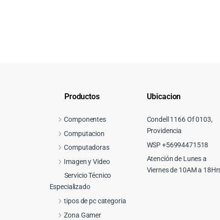
Productos
Ubicacion
Componentes
Condell 1166 Of 0103,
Providencia
Computacion
WSP +56994471518
Computadoras
Atención de Lunes a
Imagen y Video
Viernes de 10AM a 18Hr
Servicio Técnico
Especializado
tipos de pc categoria
Zona Gamer