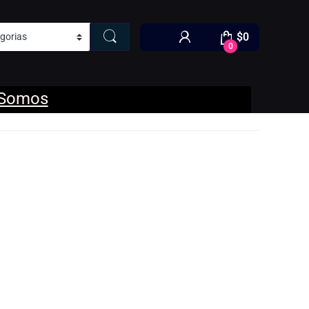
$
0
0
 Somos