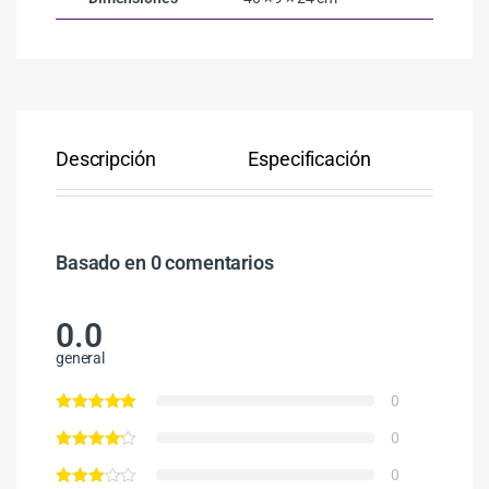
Descripción
Especificación
Co
Basado en 0 comentarios
0.0
general
0
0
0