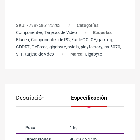
SKU:
77982586125203
Categorías:
Componentes
,
Tarjetas de Video
Etiquetas:
Blanco
,
Componentes de PC
,
Eagle OC ICE
,
gaming
,
GDDR7
,
GeForce
,
gigabyte
,
nvidia
,
playfactory
,
rtx 5070
,
SFF
,
tarjeta de video
Marca:
Gigabyte
Descripción
Especificación
Co
Peso
1 kg
Dimensiones
40 × 9 × 24 cm