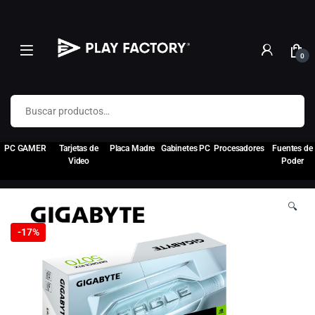
0
Buscar por:
PC GAMER
Tarjetas de
Placa Madre
Gabinetes PC
Procesadores
Fuentes de
Video
Poder
🔍
-
17%