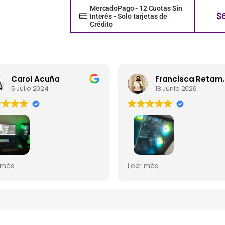
MercadoPago - 12 Cuotas Sin
$
Interés - Solo tarjetas de
Crédito
Carol Acuña
Franci
5 Julio 2024
18 Junio 2026
lente servicio , el PC gamer
La atención 10/10 y super
 más
Leer más
ó en perfectas condiciones
rápidos con el envío... Me l
ayfactory muy
el pc impecable
mendable y responsable.