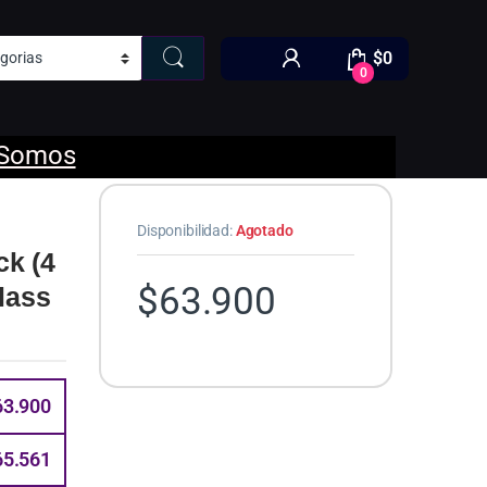
$
0
0
 Somos
Disponibilidad:
Agotado
k (4
$
63.900
lass
63.900
65.561