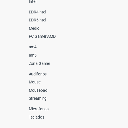
Intel
DDR4intel
DDR5intel
Medio
PC Gamer AMD
am4
am5
Zona Gamer
Audifonos
Mouse
Mousepad
Streaming
Microfonos
Teclados