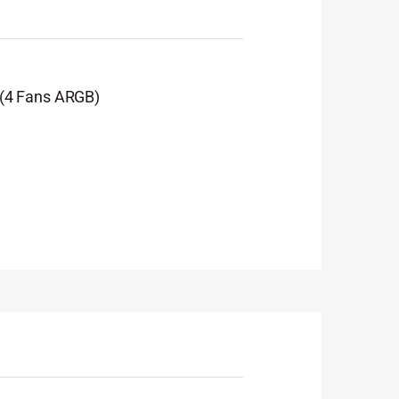
disposici
Realmen
página
(4 Fans ARGB)