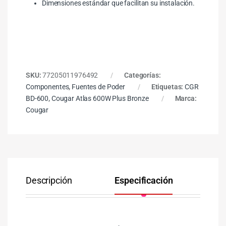
Dimensiones estándar que facilitan su instalación.
SKU:
77205011976492
Categorías:
Componentes
,
Fuentes de Poder
Etiquetas:
CGR
BD-600
,
Cougar Atlas 600W Plus Bronze
Marca:
Cougar
Descripción
Especificación
Co