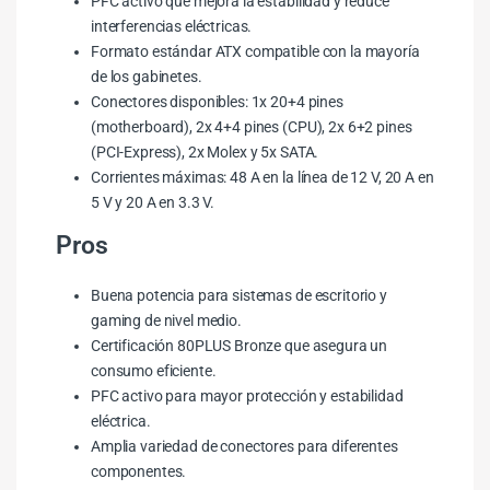
PFC activo que mejora la estabilidad y reduce
interferencias eléctricas.
Formato estándar ATX compatible con la mayoría
de los gabinetes.
Conectores disponibles: 1x 20+4 pines
(motherboard), 2x 4+4 pines (CPU), 2x 6+2 pines
(PCI-Express), 2x Molex y 5x SATA.
Corrientes máximas: 48 A en la línea de 12 V, 20 A en
5 V y 20 A en 3.3 V.
Pros
Buena potencia para sistemas de escritorio y
gaming de nivel medio.
Certificación 80PLUS Bronze que asegura un
consumo eficiente.
PFC activo para mayor protección y estabilidad
eléctrica.
Amplia variedad de conectores para diferentes
componentes.