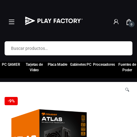
0
Buscar por:
PC GAMER
Tarjetas de
Placa Madre
Gabinetes PC
Procesadores
Fuentes de
Video
Poder
🔍
-
9%