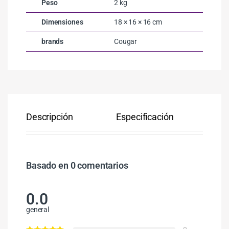
Peso
2 kg
Dimensiones
18 × 16 × 16 cm
brands
Cougar
Descripción
Especificación
Co
Basado en 0 comentarios
0.0
general