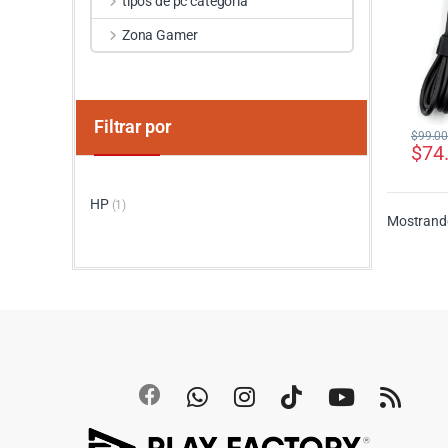
tipos de pc categoria
Zona Gamer
Filtrar por
$
99.0
$
74
HP
(1)
Mostrando