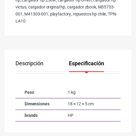
victus
,
cargador original hp
,
cargador zbook
,
M35733-
001
,
M41303-001
,
playfactory
,
repuestos hp chile
,
TPN-
LA10
Descripción
Especificación
Co
Peso
1 kg
Dimensiones
18 × 12 × 5 cm
brands
HP