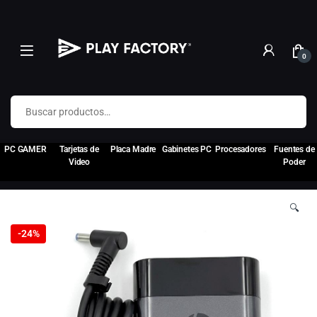
0
Buscar por:
PC GAMER
Tarjetas de
Placa Madre
Gabinetes PC
Procesadores
Fuentes de
Video
Poder
🔍
-
24%