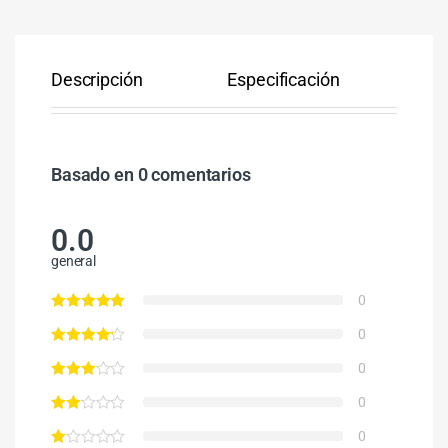
Descripción
Especificación
Co
Basado en 0 comentarios
0.0
general
0
0
0
0
0