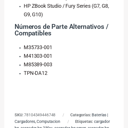
HP ZBook Studio / Fury Series (G7, G8,
G9, G10)
Números de Parte Alternativos /
Compatibles
M35733-001
M41303-001
M85389-003
TPN-DA12
SKU:
78104349446748
Categorías:
Baterías |
Cargadores
,
Computacion
Etiquetas:
cargador
hp
,
cargador hp 230w
,
cargador hp omen
,
cargador hp