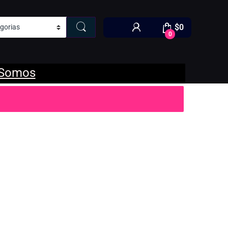
$
0
0
 Somos