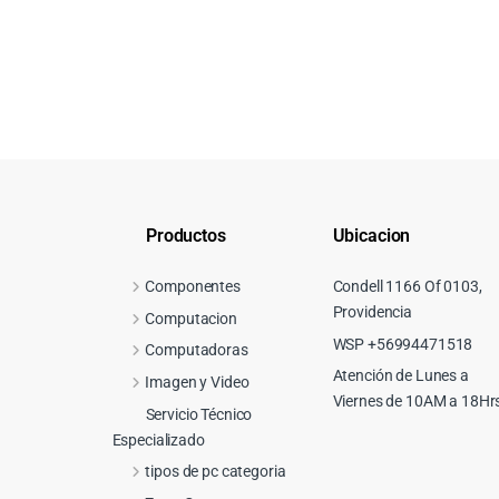
Productos
Ubicacion
Componentes
Condell 1166 Of 0103,
Providencia
Computacion
WSP +56994471518
Computadoras
Atención de Lunes a
Imagen y Video
Viernes de 10AM a 18Hr
Servicio Técnico
Especializado
tipos de pc categoria