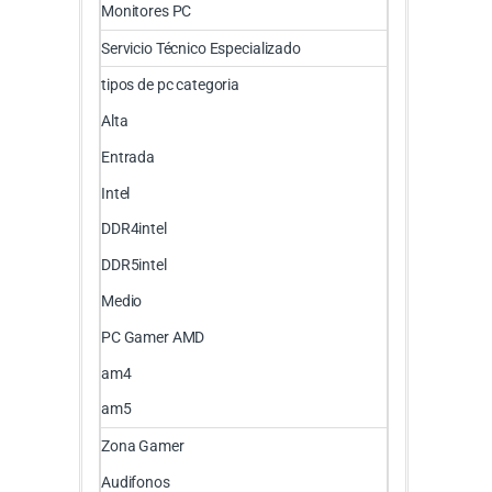
Monitores PC
Servicio Técnico Especializado
tipos de pc categoria
Alta
Entrada
Intel
DDR4intel
DDR5intel
Medio
PC Gamer AMD
am4
am5
Zona Gamer
Audifonos