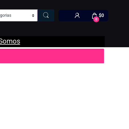
$
0
0
 Somos