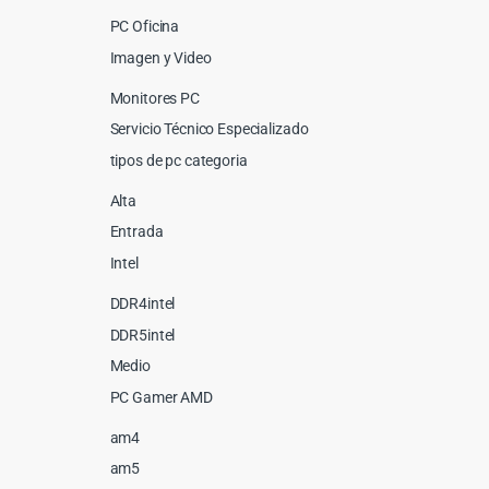
PC Oficina
Imagen y Video
Monitores PC
Servicio Técnico Especializado
tipos de pc categoria
Alta
Entrada
Intel
DDR4intel
DDR5intel
Medio
PC Gamer AMD
am4
am5