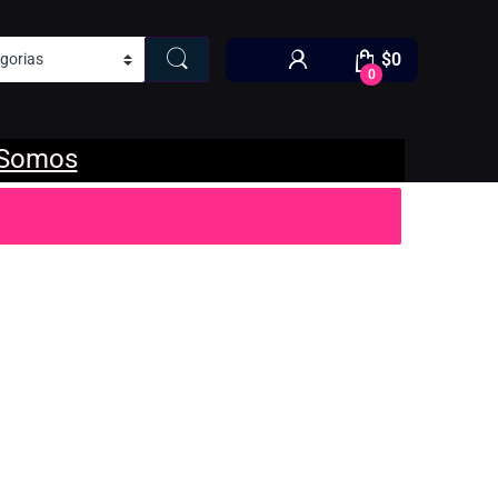
$
0
0
 Somos