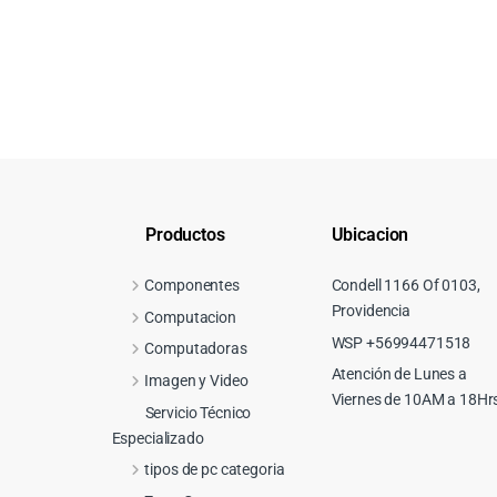
Productos
Ubicacion
Componentes
Condell 1166 Of 0103,
Providencia
Computacion
WSP +56994471518
Computadoras
Atención de Lunes a
Imagen y Video
Viernes de 10AM a 18Hr
Servicio Técnico
Especializado
tipos de pc categoria