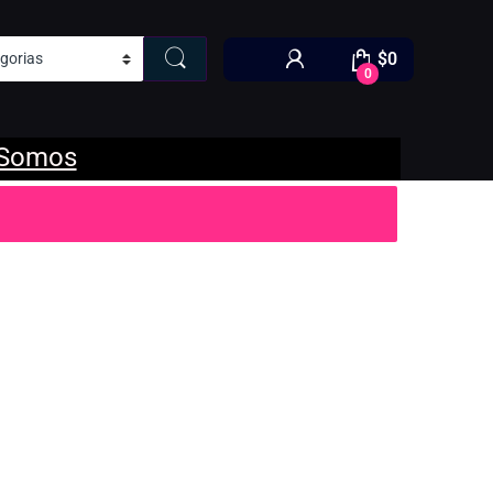
$
0
0
 Somos