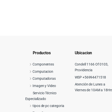
Productos
Ubicacion
Componentes
Condell 1166 Of 0103,
Providencia
Computacion
WSP +56994471518
Computadoras
Atención de Lunes a
Imagen y Video
Viernes de 10AM a 18Hr
Servicio Técnico
Especializado
tipos de pc categoria