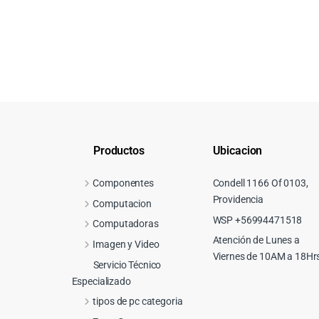
Productos
Ubicacion
Componentes
Condell 1166 Of 0103,
Providencia
Computacion
WSP +56994471518
Computadoras
Atención de Lunes a
Imagen y Video
Viernes de 10AM a 18Hr
Servicio Técnico
Especializado
tipos de pc categoria