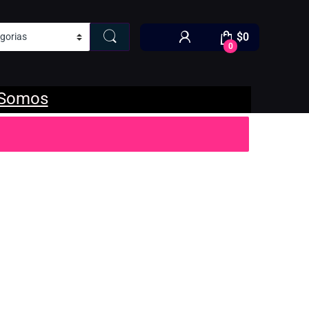
$
0
0
 Somos