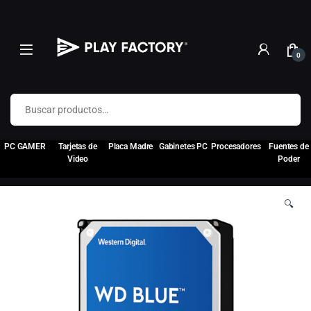
0
Buscar por:
PC GAMER
Tarjetas de
Placa Madre
Gabinetes PC
Procesadores
Fuentes de
Video
Poder
🔍