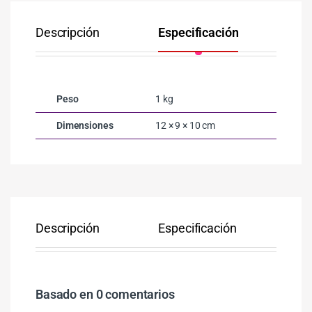
Descripción
Especificación
Co
Peso
1 kg
Dimensiones
12 × 9 × 10 cm
Descripción
Especificación
Co
Basado en 0 comentarios