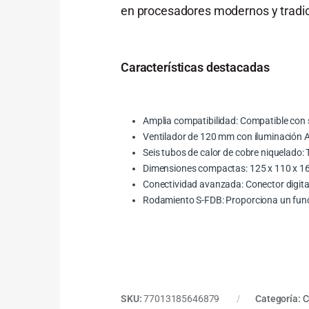
en procesadores modernos y tradic
Características destacadas
Amplia compatibilidad: Compatible con
Ventilador de 120 mm con iluminación A
Seis tubos de calor de cobre niquelado: 
Dimensiones compactas: 125 x 110 x 162 
Conectividad avanzada: Conector digital
Rodamiento S-FDB: Proporciona un funci
SKU:
77013185646879
Categoría:
C