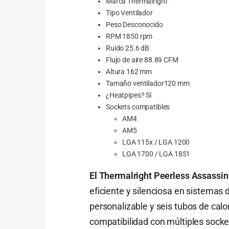
Marca Thermalright
Tipo Ventilador
Peso Desconocido
RPM 1850 rpm
Ruido 25.6 dB
Flujo de aire 88.89 CFM
Altura 162 mm
Tamaño ventilador120 mm
¿Heatpipes? Sí
Sockets compatibles
AM4
AM5
LGA 115x / LGA 1200
LGA 1700 / LGA 1851
El Thermalright Peerless Assassin
eficiente y silenciosa en sistemas
personalizable y seis tubos de cal
compatibilidad con múltiples sock