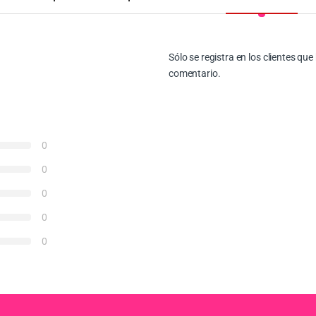
Sólo se registra en los clientes q
comentario.
0
0
0
0
0