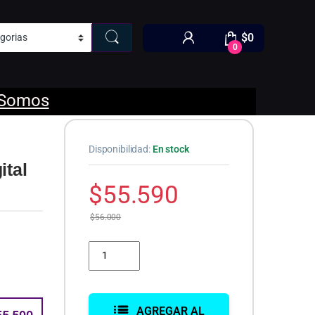
$
0
0
 Somos
Disponibilidad:
En stock
ital
$
55.590
$
56.000
Cooler CPU Thermalright Peerless Assassin 120 Digit
AGREGAR AL