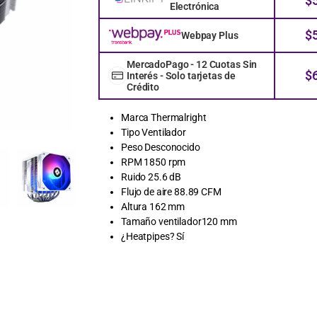
$
Electrónica
$
Webpay Plus
MercadoPago - 12 Cuotas Sin
$
Interés - Solo tarjetas de
Crédito
Marca Thermalright
Tipo Ventilador
Peso Desconocido
RPM 1850 rpm
Ruido 25.6 dB
Flujo de aire 88.89 CFM
Altura 162 mm
Tamaño ventilador120 mm
¿Heatpipes? Sí