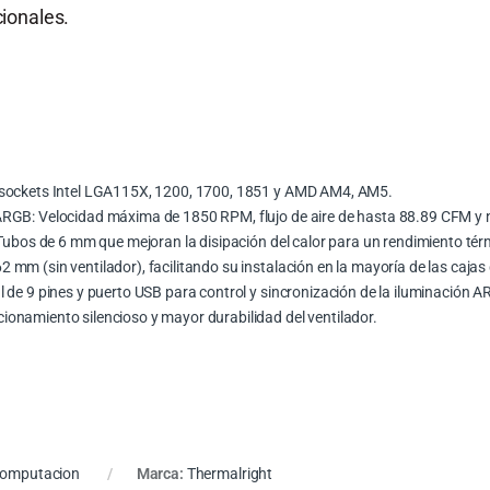
ionales.
 sockets Intel LGA115X, 1200, 1700, 1851 y AMD AM4, AM5.
RGB: Velocidad máxima de 1850 RPM, flujo de aire de hasta 88.89 CFM y n
Tubos de 6 mm que mejoran la disipación del calor para un rendimiento térm
mm (sin ventilador), facilitando su instalación en la mayoría de las cajas
 de 9 pines y puerto USB para control y sincronización de la iluminación 
onamiento silencioso y mayor durabilidad del ventilador.
omputacion
Marca:
Thermalright