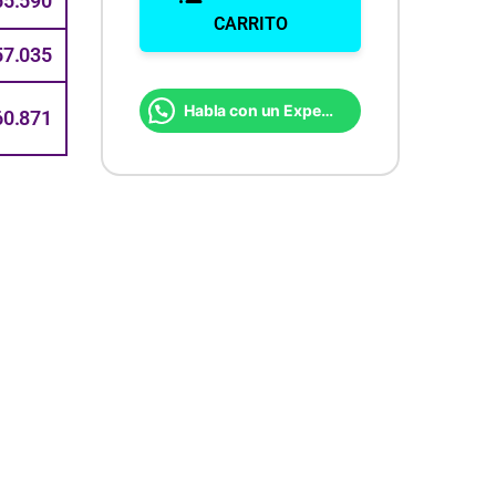
55.590
CARRITO
57.035
Habla con un Experto
60.871