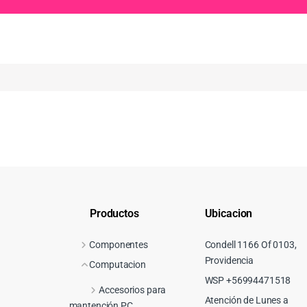
Productos
Ubicacion
Componentes
Condell 1166 Of 0103,
Providencia
Computacion
WSP +56994471518
Accesorios para
Atención de Lunes a
mantención PC