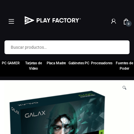
0
Buscar por:
PC GAMER
Tarjetas de
Placa Madre
Gabinetes PC
Procesadores
Fuentes de
Video
Poder
🔍