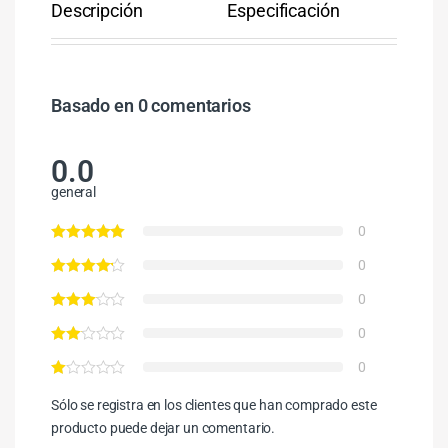
Descripción
Especificación
Co
Basado en 0 comentarios
0.0
general
0
0
0
0
0
Sólo se registra en los clientes que han comprado este
producto puede dejar un comentario.