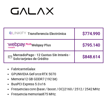
$
774.990
Transferencia Electrónica
$
795.140
Webpay Plus
MercadoPago - 12 Cuotas Sin Interés -
$
848.614
Solo tarjetas de Crédito
FabricanteGalax
GPUNVIDIA GeForce RTX 5070
Memoria12 GB GDDR7 (192 bit)
BusPCI Express 5.0 x16
Frecuencias core (base / boost / OC)2160 / 2512 / 2542 MHz
Frecuencia memorias875 MHz.