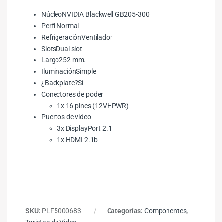
NúcleoNVIDIA Blackwell GB205-300
PerfilNormal
RefrigeraciónVentilador
SlotsDual slot
Largo252 mm.
IluminaciónSimple
¿Backplate?Sí
Conectores de poder
1x 16 pines (12VHPWR)
Puertos de video
3x DisplayPort 2.1
1x HDMI 2.1b
SKU:
PLF5000683
Categorías:
Componentes
,