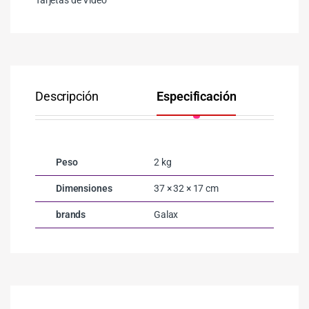
Tarjetas de Video
Descripción
Especificación
Co
Peso
2 kg
Dimensiones
37 × 32 × 17 cm
brands
Galax