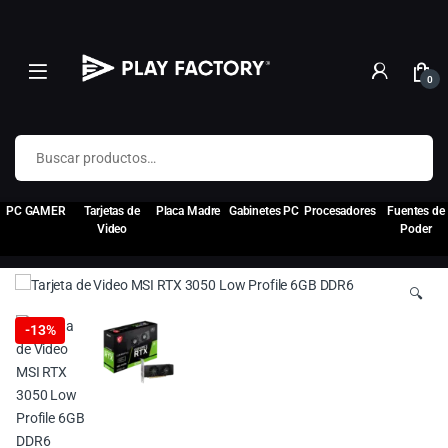
0
Buscar por:
PC GAMER
Tarjetas de
Placa Madre
Gabinetes PC
Procesadores
Fuentes de
Video
Poder
🔍
-
13%