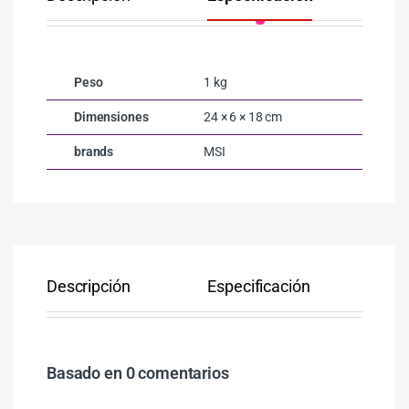
Peso
1 kg
Dimensiones
24 × 6 × 18 cm
brands
MSI
Descripción
Especificación
Co
Basado en 0 comentarios