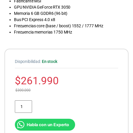
Fabricante MSI
GPU NVIDIA GeForce RTX 3050
Memoria 6 GB GDDR6 (96 bit)
Bus PCI Express 4.0 x8
Frecuencias core (base / boost) 1552 / 1777 MHz
Frecuencia memorias 1750 MHz
Disponibilidad:
En stock
$
261.990
$
300.000
Tarjeta de Video MSI RTX 3050 Low Profile 6GB DDR6 cantidad
Habla con un Experto