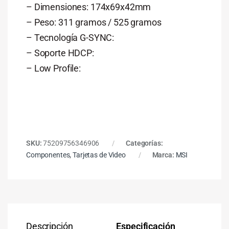
– Dimensiones: 174x69x42mm
– Peso: 311 gramos / 525 gramos
– Tecnología G-SYNC:
– Soporte HDCP:
– Low Profile:
SKU:
75209756346906
Categorías:
Componentes
,
Tarjetas de Video
Marca:
MSI
Descripción
Especificación
Co