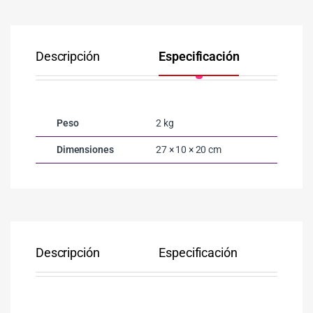
Descripción
Especificación
Co
Peso
2 kg
Dimensiones
27 × 10 × 20 cm
Descripción
Especificación
Co