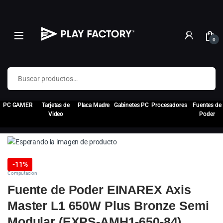
0
Buscar por:
PC GAMER
Tarjetas de
Placa Madre
Gabinetes PC
Procesadores
Fuentes de
Video
Poder
-
11%
Computacion
Fuente de Poder EINAREX Axis
Master L1 650W Plus Bronze Semi
Modular (EXPS-AMH1-650-84)