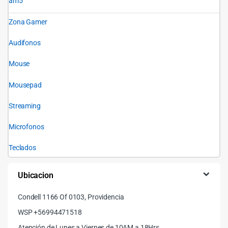
am5
Zona Gamer
Audifonos
Mouse
Mousepad
Streaming
Microfonos
Teclados
Ubicacion
Condell 1166 Of 0103, Providencia
WSP +56994471518
Atención de Lunes a Viernes de 10AM a 18Hrs