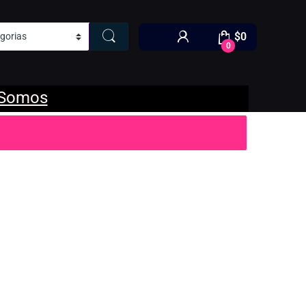
$
0
0
 Somos