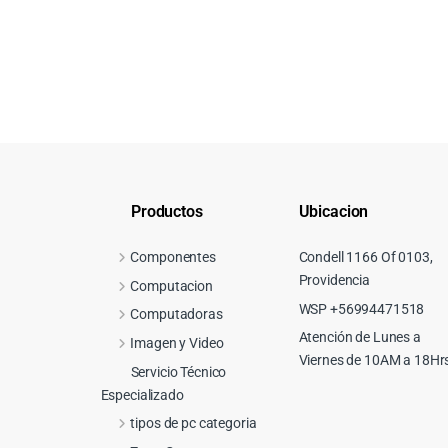
Productos
Ubicacion
Componentes
Condell 1166 Of 0103,
Providencia
Computacion
WSP +56994471518
Computadoras
Atención de Lunes a
Imagen y Video
Viernes de 10AM a 18Hr
Servicio Técnico
Especializado
tipos de pc categoria