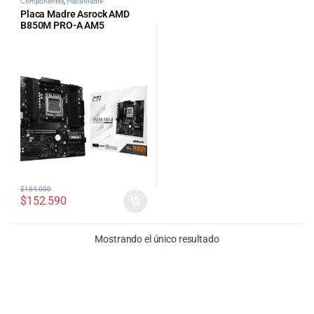
Componentes
,
Placa Madre
Placa Madre Asrock AMD
B850M PRO-A AM5
$
184.000
$
152.590
Mostrando el único resultado