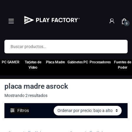
0
Buscar por:
PC GAMER
Tarjetas de
Placa Madre
Gabinetes PC
Procesadores
Fuentes de
Video
Poder
placa madre asrock
Ordenado por precio: bajo a alto
Mostrando 2 resultados
Filtros