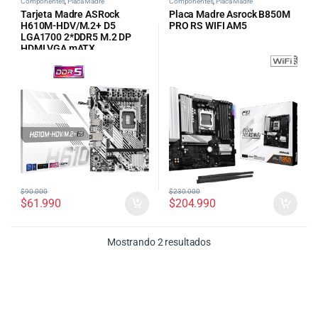
Componentes
,
Placa Madre
Componentes
,
Placa Madre
Tarjeta Madre ASRock
Placa Madre Asrock B850M
H610M-HDV/M.2+ D5
PRO RS WIFI AM5
LGA1700 2*DDR5 M.2 DP
HDMI VGA mATX
$
90.000
$
230.000
$
61.990
$
204.990
Ordenado por precio: bajo
Mostrando 2 resultados