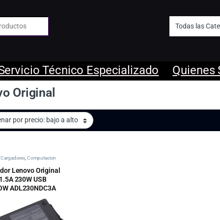
 de:
Servicio Técnico Especializado
Quienes
o Original
 | Cargadores
,
Computacion
dor Lenovo Original
1.5A 230W USB
OW ADL230NDC3A