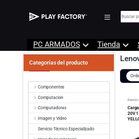
Búsqueda
PC ARMADOS
Tienda
Lenov
Categorías del producto
Componentes
Computacion
Baterías
Carga
Computadoras
20V 1
Imagen y Video
YELL
Servicio Técnico Especializado