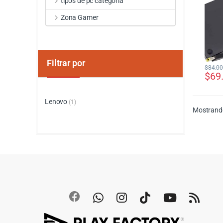
tipos de pc categoria
Zona Gamer
Filtrar por
$
84.0
$
69
Lenovo
(1)
Mostrando