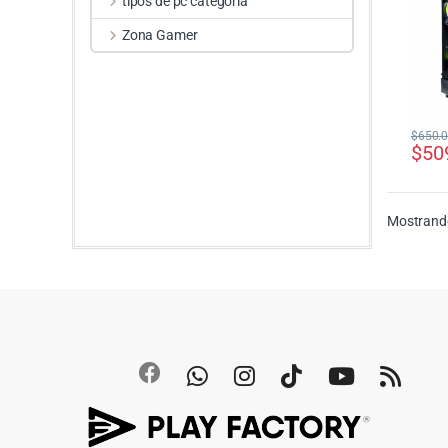
tipos de pc categoria
Zona Gamer
$
650.
$
50
Mostrando