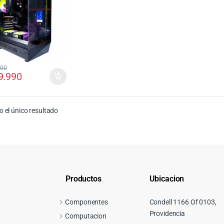
000
9.990
 el único resultado
Productos
Ubicacion
Componentes
Condell 1166 Of 0103,
Providencia
Computacion