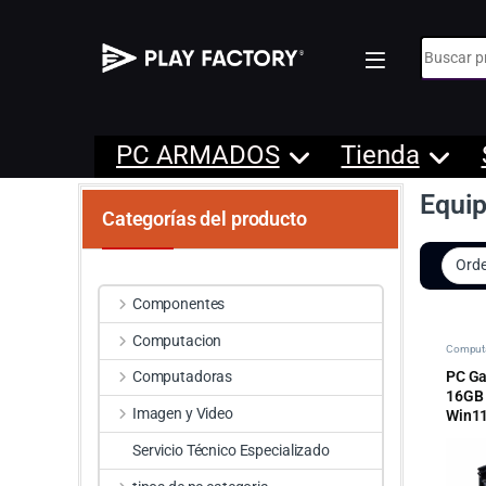
Búsqueda
PC ARMADOS
Tienda
Equip
Categorías del producto
Componentes
Computacion
Comput
PC Ga
Computadoras
16GB 
Imagen y Video
Win1
Servicio Técnico Especializado