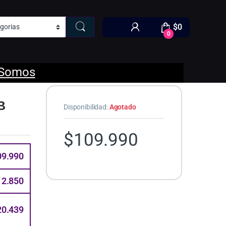
$
0
0
 Somos
B
Disponibilidad:
Agotado
$
109.990
09.990
12.850
20.439