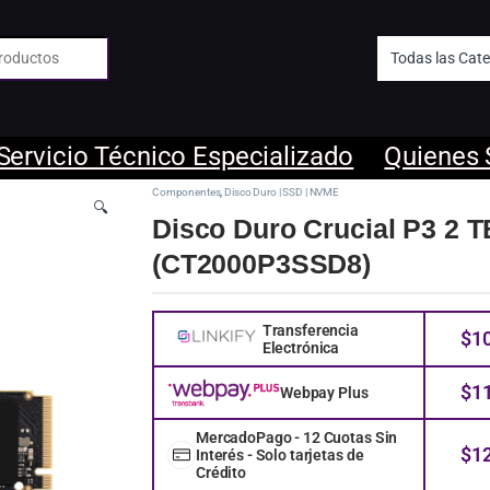
 de:
Servicio Técnico Especializado
Quienes
Componentes
,
Disco Duro | SSD | NVME
🔍
Disco Duro Crucial P3 2 T
(CT2000P3SSD8)
Transferencia
$
1
Electrónica
$
1
Webpay Plus
MercadoPago - 12 Cuotas Sin
$
1
Interés - Solo tarjetas de
Crédito