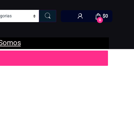
$
0
0
 Somos