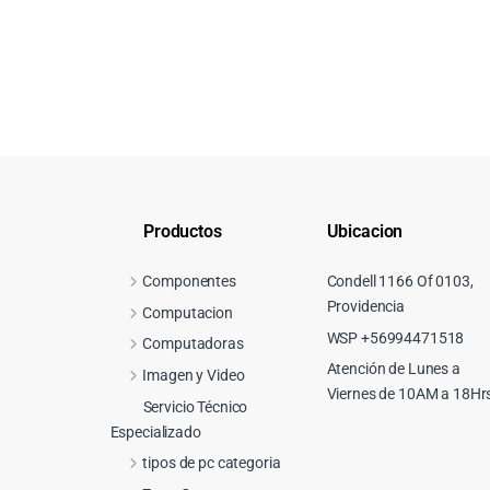
Productos
Ubicacion
Componentes
Condell 1166 Of 0103,
Providencia
Computacion
WSP +56994471518
Computadoras
Atención de Lunes a
Imagen y Video
Viernes de 10AM a 18Hr
Servicio Técnico
Especializado
tipos de pc categoria