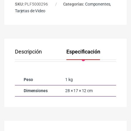
SKU:
PLF5000296
Categorías:
Componentes
,
Tarjetas de Video
Descripción
Especificación
Co
Peso
1 kg
Dimensiones
28 × 17 × 12 cm