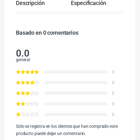
Descripción
Especificación
Co
Basado en 0 comentarios
0.0
general
0
0
0
0
0
Sólo se registra en los clientes que han comprado este
producto puede dejar un comentario.