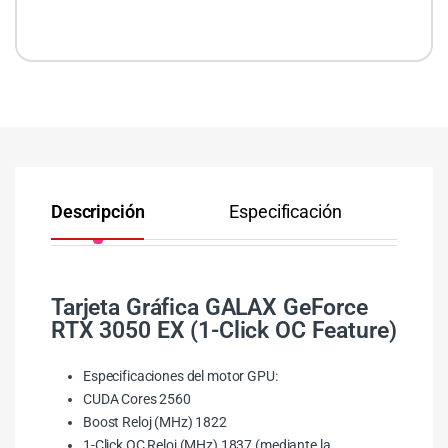
Descripción
Especificación
Co
Tarjeta Gráfica GALAX GeForce
RTX 3050 EX (1-Click OC Feature)
Especificaciones del motor GPU:
CUDA Cores 2560
Boost Reloj (MHz) 1822
1-Click OC Reloj (MHz) 1837 (mediante la