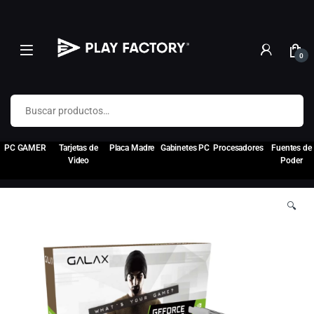
0
Buscar por:
PC GAMER
Tarjetas de
Placa Madre
Gabinetes PC
Procesadores
Fuentes de
Video
Poder
🔍